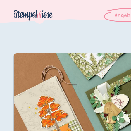
Angeb
Angebo
Hier
Demons
Starten
Blog
Katalog
Gutsch
Produ
Bestellen
Über 
Kontakt
Über 