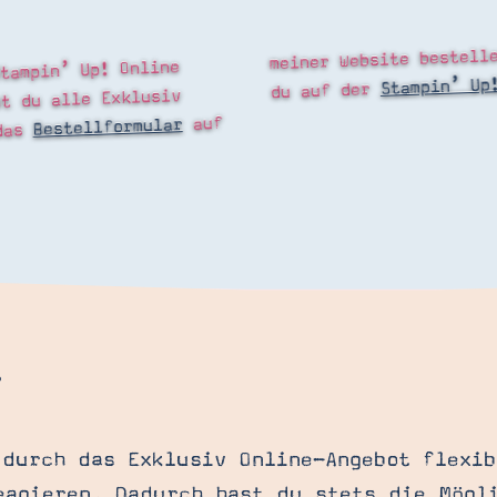
meiner Website bestell
tampin’ Up! Online
Stampin’ Up
du auf der
st du alle Exklusiv
auf
Bestellformular
 das
?
 durch das Exklusiv Online-Angebot flexib
eagieren. Dadurch hast du stets die Mögl