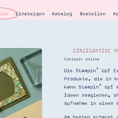
ote
Einsteigen
Katalog
Bestellen
K
EINZIGARTIGE P
Exklusiv online
Tipps & Tricks
te
Ordnungstipp
Die Stampin’ Up! E
trator werden
Produkte, die in k
kann Stampin’ Up! 
eine
Ideen reagieren, o
kte erklärt
Aufnahme in einen 
mich
Stampin’ Up!
Am besten schaust 