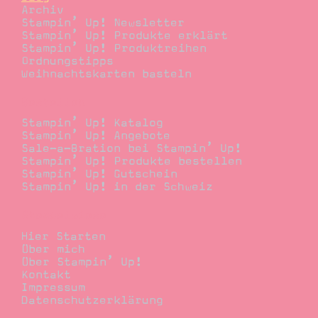
/
102
Archiv
06
Stampin’ Up! Newsletter
27
…
3
2
1
Stampin’ Up! Produkte erklärt
/
Stampin’ Up! Produktreihen
37
06
Mehr laden
17
…
Ordnungstipps
3
2
1
Weihnachtskarten basteln
Mehr laden
Bestellen
7
…
3
2
1
Stampin’ Up! Katalog
Mehr laden
Stampin’ Up! Angebote
Sale-a-Bration bei Stampin’ Up!
Stampin’ Up! Produkte bestellen
Stampin’ Up! Gutschein
Stampin’ Up! in der Schweiz
Stempelwiese
Hier Starten
Über mich
Über Stampin’ Up!
Kontakt
Impressum
Datenschutzerklärung