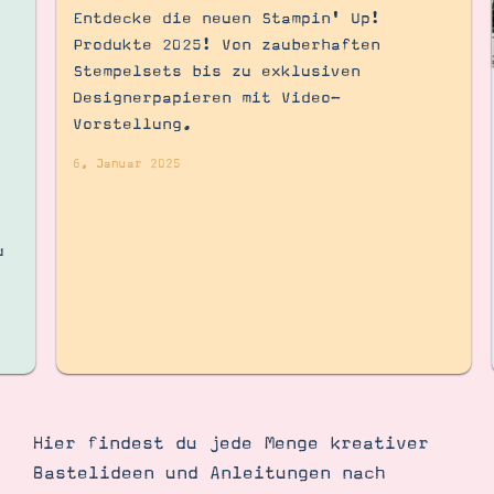
Demonstrator werden
Entdecke die neuen Stampin' Up!
Blog
Produkte 2025! Von zauberhaften
Gutscheine
Produkte erklärt
Stempelsets bis zu exklusiven
:
Über mich
Designerpapieren mit Video-
Über Stampin’ Up!
e
Vorstellung.
6. Januar 2025
u
Tipps & Tricks
Ordnungstipps
Hier findest du jede Menge kreativer
Bastelideen und Anleitungen nach