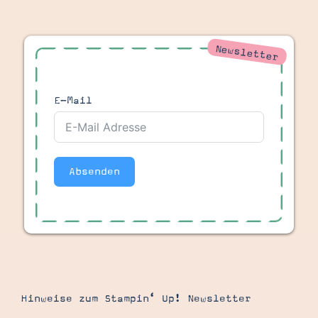
Demonstrator werden
Blog
Gutscheine
Produkte erklärt
Newsletter
Über mich
Über Stampin’ Up!
E-Mail
Absenden
Tipps & Tricks
Ordnungstipps
Hinweise zum Stampin‘ Up! Newsletter