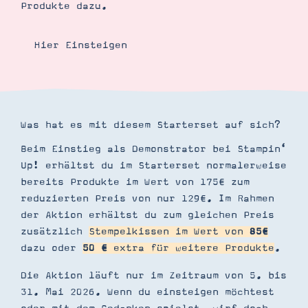
Demonstrator werden
Produkte dazu.
Blog
Gutscheine
Produkte erklärt
Hier Einsteigen
Über mich
Über Stampin’ Up!
Was hat es mit diesem Starterset auf sich?
Beim Einstieg als Demonstrator bei Stampin‘
Up! erhältst du im Starterset normalerweise
bereits Produkte im Wert von 175€ zum
Tipps & Tricks
Ordnungstipps
reduzierten Preis von nur 129€. Im Rahmen
der Aktion erhältst du zum gleichen Preis
zusätzlich
Stempelkissen im Wert von
85€
dazu oder
50 €
extra für weitere Produkte
.
Die Aktion läuft nur im Zeitraum von 5. bis
31. Mai 2026. Wenn du einsteigen möchtest