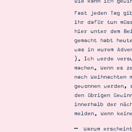
Wie kann ich gewi
Fast jeden Tag gi
ihr dafür tun müs
hier unter dem Be
gemacht habt heut
was in eurem Adve
). Ich werde vers
machen. Wenn es z
nach Weihnachten 
gewonnen werden, 
den übrigen Gewin
innerhalb der näc
melden. Wenn kein
Warum erschein