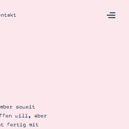
ontakt
s
mber soweit
ffen will, aber
ht fertig mit