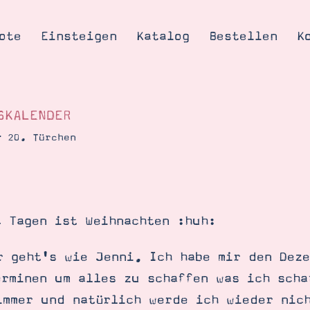
ote
Einsteigen
Katalog
Bestellen
K
SKALENDER
– 20. Türchen
Tipps & Tricks
te
Ordnungstipp
trator werden
4 Tagen ist Weihnachten :huh:
eine
kte erklärt
r geht's wie Jenni. Ich habe mir den Deze
mich
erminen um alles zu schaffen was ich scha
Stampin’ Up!
immer und natürlich werde ich wieder nic