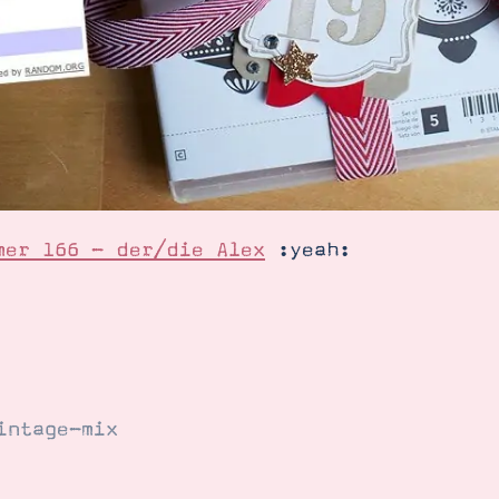
mer 166 - der/die Alex
:yeah:
intage-mix