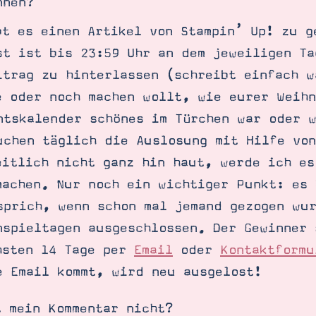
nnen?
bt es einen Artikel von Stampin’ Up! zu g
st ist bis 23:59 Uhr an dem jeweiligen Ta
itrag zu hinterlassen (schreibt einfach w
e oder noch machen wollt, wie eurer Weih
ntskalender schönes im Türchen war oder 
uchen täglich die Auslosung mit Hilfe vo
eitlich nicht ganz hin haut, werde ich es
machen. Nur noch ein wichtiger Punkt: es 
sprich, wenn schon mal jemand gezogen wu
nspieltagen ausgeschlossen. Der Gewinner 
hsten 14 Tage per
Email
oder
Kontaktformu
e Email kommt, wird neu ausgelost!
t mein Kommentar nicht?