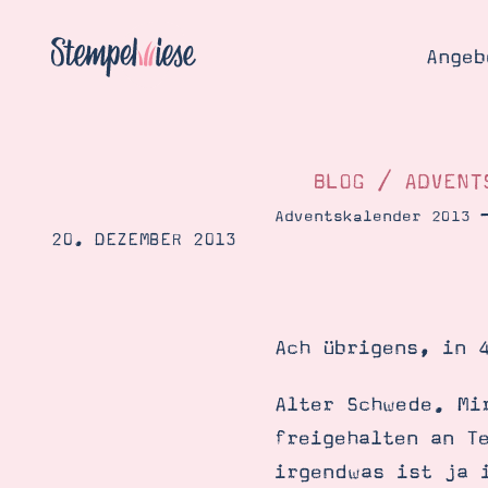
Angeb
BLOG
/
ADVENT
Adventskalender 2013 
20. DEZEMBER 2013
Angebo
Hier
Demons
Starten
Blog
Ach übrigens, in 
Katalog
Gutsch
Produ
Bestellen
Alter Schwede. Mi
Über 
freigehalten an T
Kontakt
Über 
irgendwas ist ja 