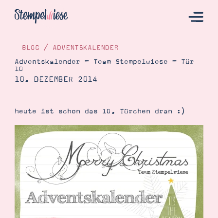
BLOG
/
ADVENTSKALENDER
Adventskalender – Team Stempelwiese – Tür
10
Hier Starten
10. DEZEMBER 2014
Katalog
Bestellen
heute ist schon das 10. Türchen dran :)
Kontakt
Angebote