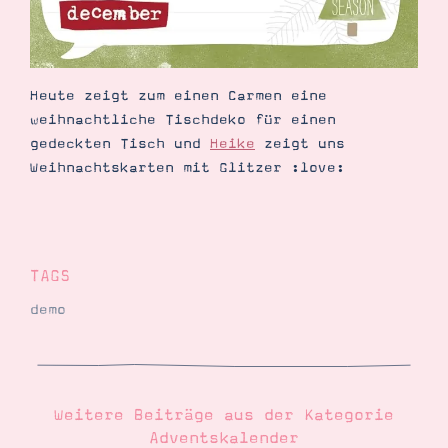
Demonstrator werden
Blog
Gutscheine
Produkte erklärt
Über mich
Heute zeigt zum einen Carmen eine
Über Stampin’ Up!
weihnachtliche Tischdeko für einen
gedeckten Tisch und
Heike
zeigt uns
Weihnachtskarten mit Glitzer :love:
Tipps & Tricks
TAGS
Ordnungstipps
demo
Weitere Beiträge aus der Kategorie
Adventskalender