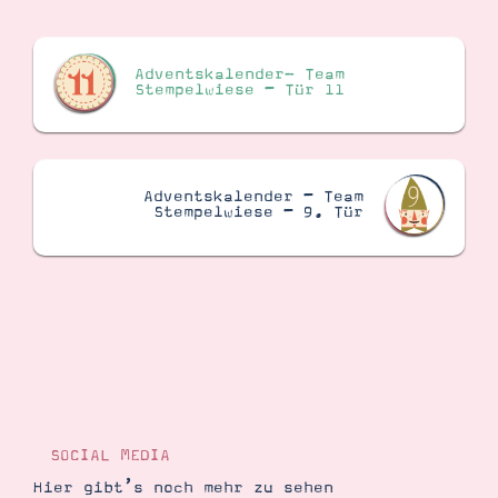
Suche
Impressum
Datenschutz
Adventskalender- Team
Stempelwiese – Tür 11
Adventskalender – Team
Stempelwiese – 9. Tür
SOCIAL MEDIA
Hier gibt’s noch mehr zu sehen