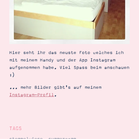
Demonstrator werden
Blog
Gutscheine
Produkte erklärt
Über mich
Über Stampin’ Up!
Hier seht ihr das neuste Foto welches ich
mit meinem Handy und der App Instagram
aufgenommen habe. Viel Spass beim anschauen
:)
Tipps & Tricks
Ordnungstipps
... mehr Bilder gibt's auf meinem
Instagram-Profil
.
TAGS