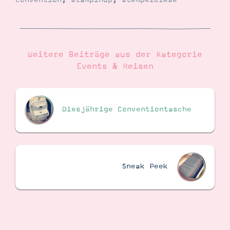
convention
,
stampinup
,
stempelwiese
Suche
Impressum
Datenschutz
Weitere Beiträge aus der Kategorie
Events & Reisen
Diesjährige Conventiontasche
Sneak Peek