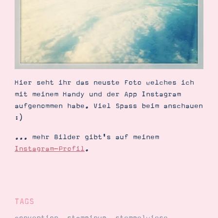
Demonstrator werden
Blog
Gutscheine
Produkte erklärt
Über mich
Über Stampin’ Up!
Hier seht ihr das neuste Foto welches ich
mit meinem Handy und der App Instagram
aufgenommen habe. Viel Spass beim anschauen
:)
Tipps & Tricks
Ordnungstipps
... mehr Bilder gibt's auf meinem
Instagram-Profil
.
TAGS