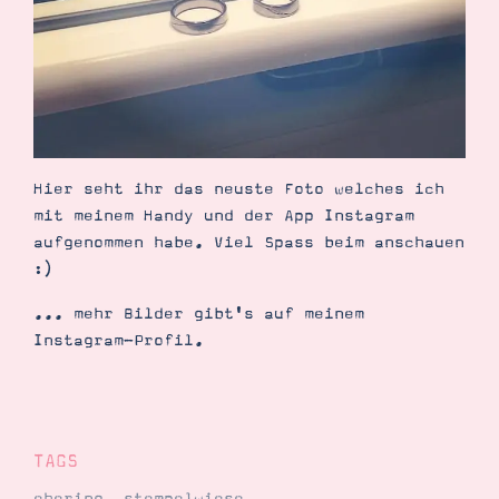
Demonstrator werden
Blog
Gutscheine
Produkte erklärt
Über mich
Über Stampin’ Up!
Hier seht ihr das neuste Foto welches ich
mit meinem Handy und der App Instagram
aufgenommen habe. Viel Spass beim anschauen
:)
Tipps & Tricks
Ordnungstipps
... mehr Bilder gibt's auf meinem
Instagram-Profil.
TAGS