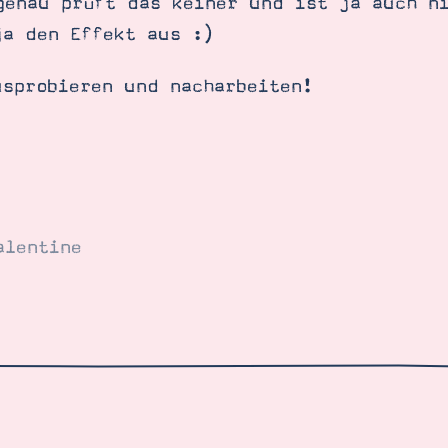
genau prüft das keiner und ist ja auch n
ja den Effekt aus :)
usprobieren und nacharbeiten!
alentine