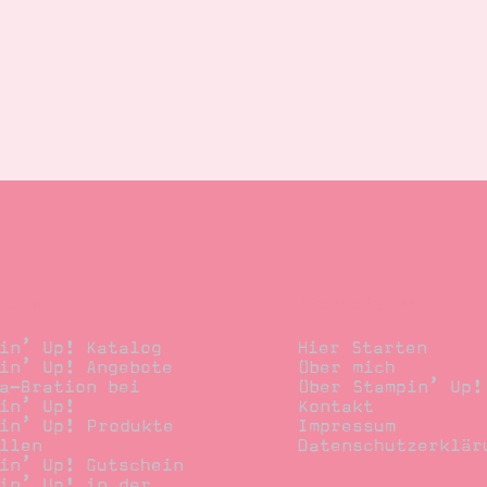
llen
Stempelwiese
in’ Up! Katalog
Hier Starten
in’ Up! Angebote
Über mich
a-Bration bei
Über Stampin’ Up!
in’ Up!
Kontakt
in’ Up! Produkte
Impressum
llen
Datenschutzerklär
in’ Up! Gutschein
in’ Up! in der