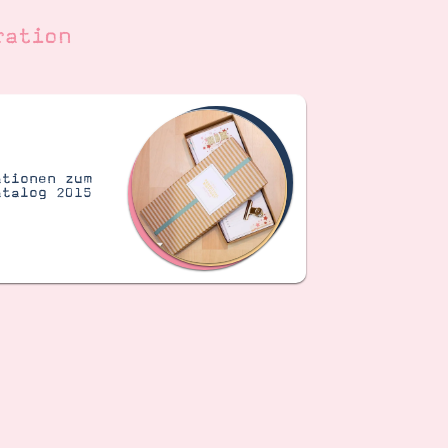
ration
ationen zum
atalog 2015