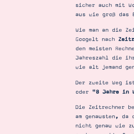
sicher auch mit W
aus wie groß das 
Wie man an die Ze
Googelt nach
Zeit
den meisten Rechn
Jahreszahl die ih
wie alt jemand ge
Der zweite Weg is
oder "
8 Jahre in 
Die Zeitrechner b
am genausten, da 
nicht genau wie z