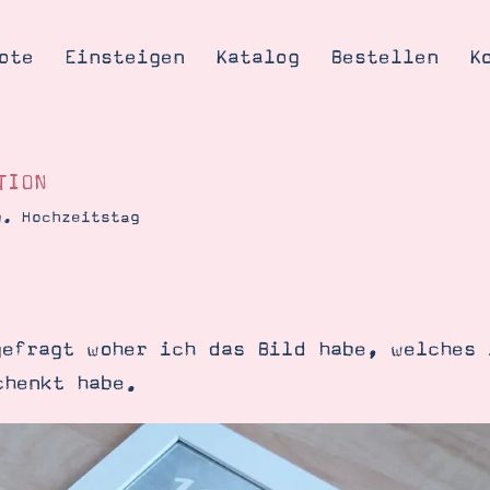
ote
Einsteigen
Katalog
Bestellen
K
TION
w. Hochzeitstag
Tipps & Tricks
te
Ordnungstipp
trator werden
gefragt woher ich das Bild habe, welches 
eine
chenkt habe.
kte erklärt
mich
Stampin’ Up!