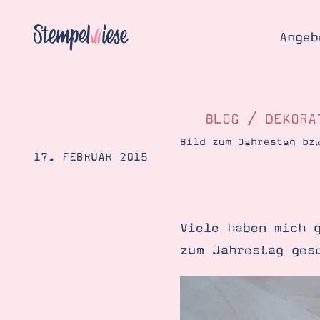
Angeb
BLOG
/
DEKORA
Bild zum Jahrestag bz
17. FEBRUAR 2015
Angebo
Hier
Demons
Starten
Blog
Viele haben mich 
Katalog
Gutsch
zum Jahrestag ges
Produ
Bestellen
Über 
Kontakt
Über 