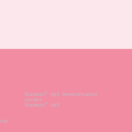
Demonstrator
Stampin’ Up! Demonstrator
werden
Stampin’ Up!
ung