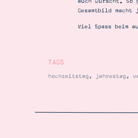
auch wurscht. So 
Gesamtbild macht 
Viel Spass beim a
TAGS
hochzeitstag
,
jahrestag
,
v