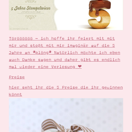
Demonstrator werden
Blog
Gutscheine
Produkte erklärt
Über mich
Über Stampin’ Up!
Töröööööö - ich hoffe ihr feiert mit mit
mir und stoßt mit mir imaginär auf die 5
Jahre an *plöng* Natürlich möchte ich eben
auch Danke sagen und daher gibt es endlich
mal wieder eine Verlosung ❤
Preise
Tipps & Tricks
Ordnungstipps
hier seht ihr die 5 Preise die ihr gewinnen
könnt