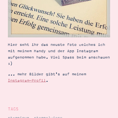
Demonstrator werden
Blog
Gutscheine
Produkte erklärt
Über mich
Über Stampin’ Up!
Hier seht ihr das neuste Foto welches ich
mit meinem Handy und der App Instagram
aufgenommen habe. Viel Spass beim anschauen
:)
Tipps & Tricks
Ordnungstipps
... mehr Bilder gibt's auf meinem
Instagram-Profil
.
TAGS