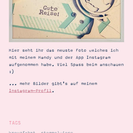
Demonstrator werden
Blog
Gutscheine
Produkte erklärt
Über mich
Über Stampin’ Up!
Hier seht ihr das neuste Foto welches ich
mit meinem Handy und der App Instagram
aufgenommen habe. Viel Spass beim anschauen
:)
Tipps & Tricks
Ordnungstipps
... mehr Bilder gibt's auf meinem
Instagram-Profil
.
TAGS