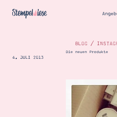
Angeb
BLOG
/
INSTAG
Die neuen Produkte
4. JULI 2013
Angebo
Hier
Demons
Starten
Blog
Katalog
Gutsch
Produ
Bestellen
Über 
Kontakt
Über 