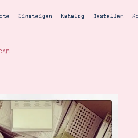
ote
Einsteigen
Katalog
Bestellen
K
RAM
Tipps & Tricks
te
Ordnungstipp
trator werden
eine
kte erklärt
mich
Stampin’ Up!