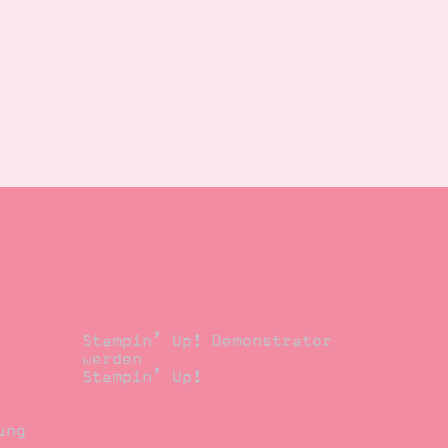
Demonstrator
Stampin’ Up! Demonstrator
werden
Stampin’ Up!
ung