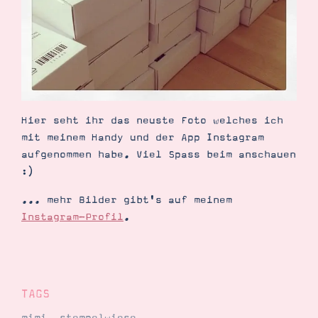
Demonstrator werden
Blog
Gutscheine
Produkte erklärt
Über mich
Über Stampin’ Up!
Hier seht ihr das neuste Foto welches ich
mit meinem Handy und der App Instagram
aufgenommen habe. Viel Spass beim anschauen
:)
Tipps & Tricks
Ordnungstipps
... mehr Bilder gibt's auf meinem
Instagram-Profil
.
TAGS