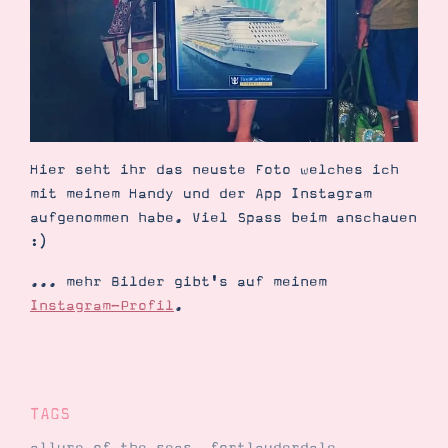
Demonstrator werden
Blog
Gutscheine
Produkte erklärt
Über mich
Über Stampin’ Up!
Hier seht ihr das neuste Foto welches ich
mit meinem Handy und der App Instagram
aufgenommen habe. Viel Spass beim anschauen
:)
Tipps & Tricks
Ordnungstipps
... mehr Bilder gibt's auf meinem
Instagram-Profil
.
TAGS