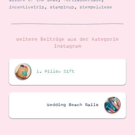
allure of the seas
,
fortlauderdale
,
incentivetrip
,
stampinup
,
stempelwiese
Suche
Impressum
Datenschutz
Weitere Beiträge aus der Kategorie
Instagram
1. Pillow Gift
Wedding Beach Nails