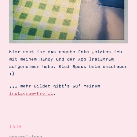
Demonstrator werden
Blog
Gutscheine
Produkte erklärt
Über mich
Über Stampin’ Up!
Hier seht ihr das neuste Foto welches ich
mit meinem Handy und der App Instagram
aufgenommen habe. Viel Spass beim anschauen
:)
Tipps & Tricks
Ordnungstipps
... mehr Bilder gibt's auf meinem
Instagram-Profil
.
TAGS