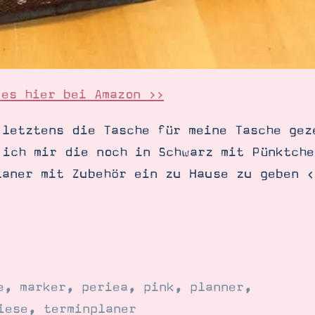
 es hier bei Amazon >>
 letztens die Tasche für meine Tasche gez
 ich mir die noch in Schwarz mit Pünktche
laner mit Zubehör ein zu Hause zu geben <
e
,
marker
,
periea
,
pink
,
planner
,
iese
,
terminplaner