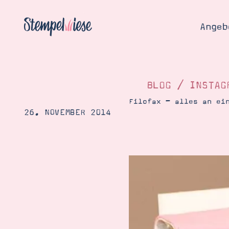
Angeb
BLOG
/
INSTAG
Filofax – alles an ei
26. NOVEMBER 2014
Angebo
Hier
Demons
Starten
Blog
Katalog
Gutsch
Produ
Bestellen
Über 
Kontakt
Über 