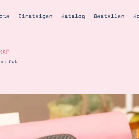
ote
Einsteigen
Katalog
Bestellen
K
RAM
nem Ort
Tipps & Tricks
te
Ordnungstipp
trator werden
eine
kte erklärt
mich
Stampin’ Up!