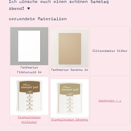
Ich wünsche euch einen schönen Samstag
Abend! ♥
verwendete Materialien
Glitzerpapier Silber
Farbkarten
Farbkarten Savanne A4
Flüsterweiß A4
Woodgrain - w
Stempelkissen
Stempelkissen Savanne
Wildleder