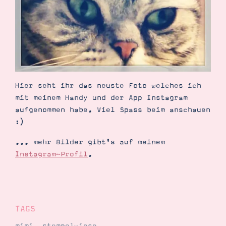
Demonstrator werden
Blog
Gutscheine
Produkte erklärt
Über mich
Über Stampin’ Up!
Hier seht ihr das neuste Foto welches ich
mit meinem Handy und der App Instagram
aufgenommen habe. Viel Spass beim anschauen
:)
Tipps & Tricks
Ordnungstipps
... mehr Bilder gibt's auf meinem
Instagram-Profil
.
TAGS