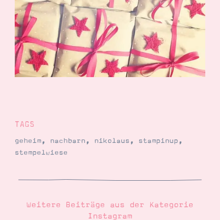
Demonstrator werden
Blog
Gutscheine
Produkte erklärt
Über mich
Über Stampin’ Up!
TAGS
Tipps & Tricks
Ordnungstipps
geheim
,
nachbarn
,
nikolaus
,
stampinup
,
stempelwiese
Weitere Beiträge aus der Kategorie
Instagram