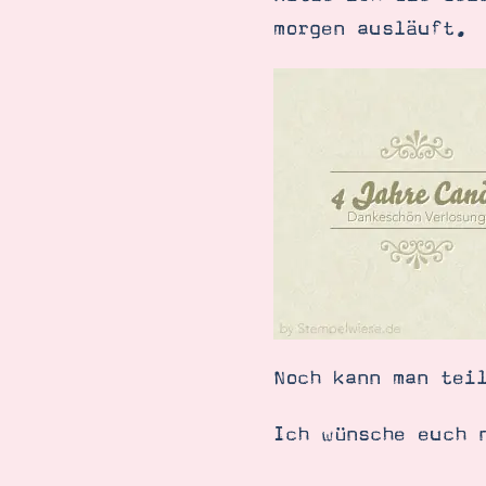
morgen ausläuft.
Suche
Impressum
Datenschutz
Noch kann man tei
Ich wünsche euch 