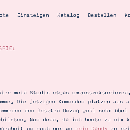
ote
Einsteigen
Katalog
Bestellen
K
SPIEL
Tipps & Tricks
te
Ordnungstipp
trator werden
hier mein Studio etwas umzustrukturieren
eine
omme. Die jetzigen Kommoden platzen aus a
kte erklärt
ommoden den letzten Umzug wohl sehr übel
mich
abilsten. Nun denn, da ich heute zu nix k
Stampin’ Up!
egenheit um euch nur an
mein Candy
zu eri