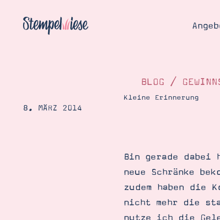
Angeb
BLOG
/
GEWINN
Kleine Erinnerung
8. MÄRZ 2014
Angebo
Hier
Demons
Starten
Blog
Bin gerade dabei 
Katalog
Gutsch
neue Schränke bek
Produ
Bestellen
zudem haben die K
Über 
Kontakt
nicht mehr die st
Über 
nutze ich die Gel