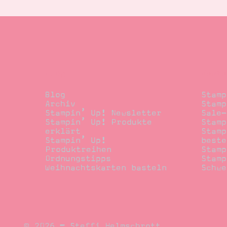
Blog
Beste
Blog
Stamp
Archiv
Stamp
Stampin’ Up! Newsletter
Sale-
Stampin’ Up! Produkte
Stamp
erklärt
Stamp
Stampin’ Up!
beste
Produktreihen
Stamp
Ordnungstipps
Stamp
Weihnachtskarten basteln
Schwe
© 2026 – Steffi Helmschrott