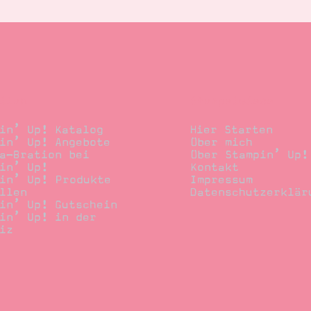
llen
Stempelwiese
in’ Up! Katalog
Hier Starten
in’ Up! Angebote
Über mich
a-Bration bei
Über Stampin’ Up!
in’ Up!
Kontakt
in’ Up! Produkte
Impressum
llen
Datenschutzerklär
in’ Up! Gutschein
in’ Up! in der
iz