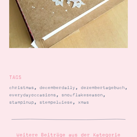
Demonstrator werden
Blog
Gutscheine
Produkte erklärt
Über mich
Über Stampin’ Up!
TAGS
Tipps & Tricks
Ordnungstipps
christmas
,
decemberdaily
,
dezembertagebuch
,
everydayoccasions
,
snowflakeseason
,
stampinup
,
stempelwiese
,
xmas
Weitere Beiträge aus der Kategorie