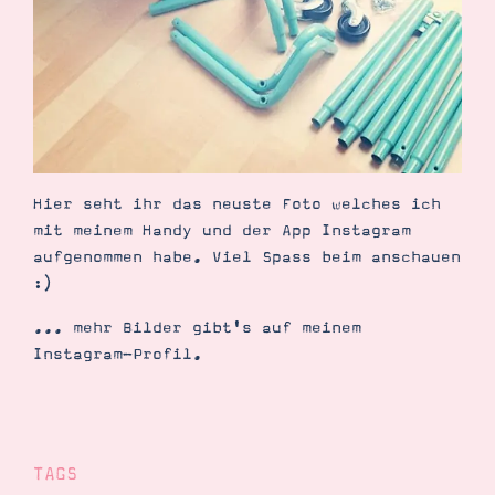
Demonstrator werden
Blog
Gutscheine
Produkte erklärt
Über mich
Über Stampin’ Up!
Hier seht ihr das neuste Foto welches ich
mit meinem Handy und der App Instagram
aufgenommen habe. Viel Spass beim anschauen
:)
Tipps & Tricks
Ordnungstipps
... mehr Bilder gibt's auf meinem
Instagram-Profil.
TAGS