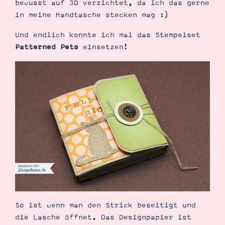
bewusst auf 3D verzichtet, da ich das gerne
Demonstrator werden
in meine Handtasche stecken mag :)
Blog
Gutscheine
Produkte erklärt
Und endlich konnte ich mal das Stempelset
Über mich
Patterned Pets
einsetzen!
Über Stampin’ Up!
Tipps & Tricks
Ordnungstipps
So ist wenn man den Strick beseitigt und
die Lasche öffnet. Das Designpapier ist