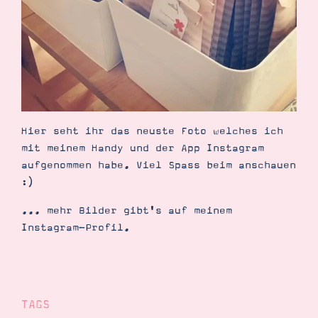
Demonstrator werden
Blog
Gutscheine
Produkte erklärt
Über mich
Über Stampin’ Up!
Hier seht ihr das neuste Foto welches ich
mit meinem Handy und der App Instagram
aufgenommen habe. Viel Spass beim anschauen
:)
Tipps & Tricks
Ordnungstipps
... mehr Bilder gibt's auf meinem
Instagram-Profil.
TAGS