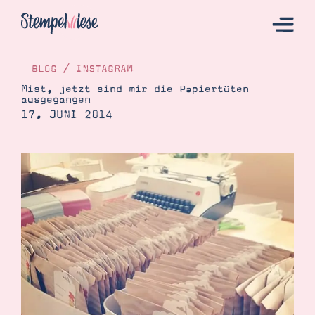
BLOG
/
INSTAGRAM
Mist, jetzt sind mir die Papiertüten
ausgegangen
Hier Starten
17. JUNI 2014
Katalog
Bestellen
Kontakt
Angebote