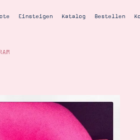
ote
Einsteigen
Katalog
Bestellen
K
RAM
Tipps & Tricks
te
Ordnungstipp
trator werden
eine
kte erklärt
mich
Stampin’ Up!