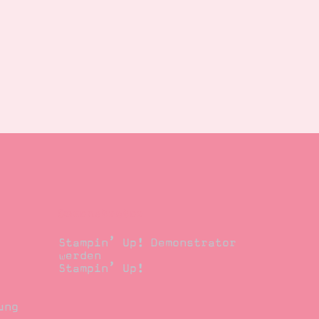
Demonstrator
Stampin’ Up! Demonstrator
werden
Stampin’ Up!
ung