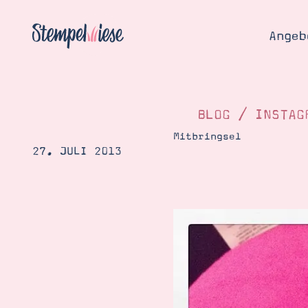
Angeb
BLOG
/
INSTAG
Mitbringsel
27. JULI 2013
Angebo
Hier
Demons
Starten
Blog
Katalog
Gutsch
Produ
Bestellen
Über 
Kontakt
Über 