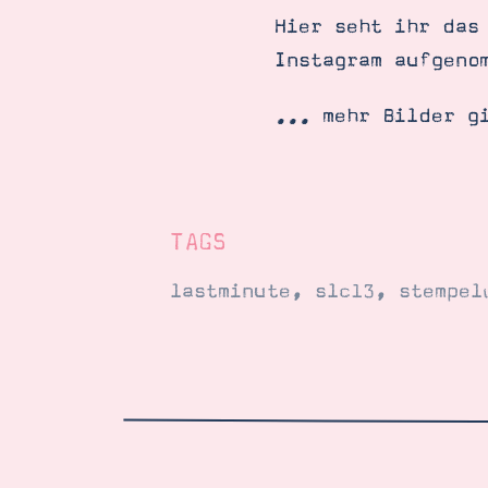
Hier seht ihr das
Instagram aufgeno
... mehr Bilder g
TAGS
lastminute
,
slc13
,
stempel