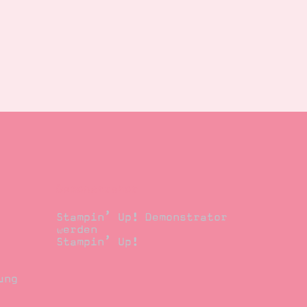
Demonstrator
Stampin’ Up! Demonstrator
werden
Stampin’ Up!
ung