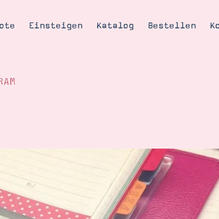
ote
Einsteigen
Katalog
Bestellen
K
RAM
Tipps & Tricks
te
Ordnungstipp
trator werden
eine
kte erklärt
mich
Stampin’ Up!