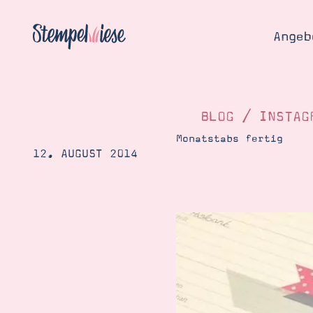
Angeb
BLOG
/
INSTAG
Monatstabs fertig
12. AUGUST 2014
Angebo
Hier
Demons
Starten
Blog
Katalog
Gutsch
Produ
Bestellen
Über 
Kontakt
Über 