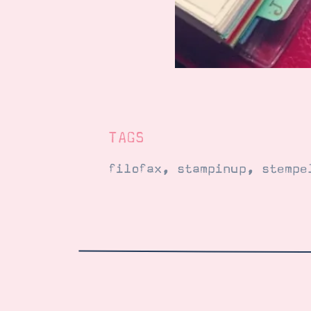
TAGS
filofax
,
stampinup
,
stempe