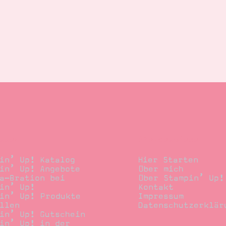
llen
Stempelwiese
in’ Up! Katalog
Hier Starten
in’ Up! Angebote
Über mich
a-Bration bei
Über Stampin’ Up!
in’ Up!
Kontakt
in’ Up! Produkte
Impressum
llen
Datenschutzerklär
in’ Up! Gutschein
in’ Up! in der