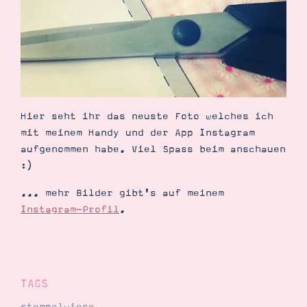
Demonstrator werden
Blog
Gutscheine
Produkte erklärt
Über mich
Über Stampin’ Up!
Hier seht ihr das neuste Foto welches ich
mit meinem Handy und der App Instagram
aufgenommen habe. Viel Spass beim anschauen
:)
Tipps & Tricks
Ordnungstipps
... mehr Bilder gibt's auf meinem
Instagram-Profil
.
TAGS