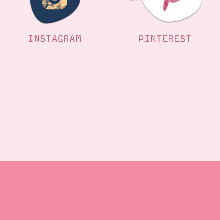
INSTAGRAM
PINTEREST
llen
Stempelwiese