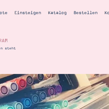
ote
Einsteigen
Katalog
Bestellen
K
RAM
rn steht
Tipps & Tricks
te
Ordnungstipp
trator werden
eine
kte erklärt
mich
Stampin’ Up!