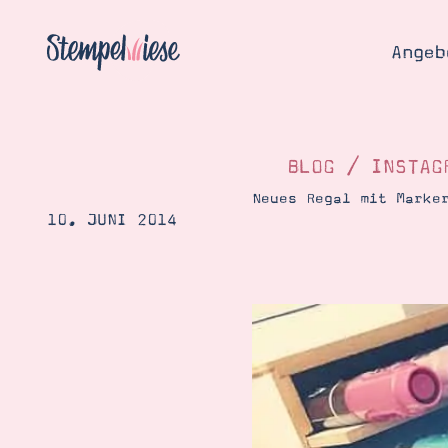
Angeb
BLOG
/
INSTAG
Neues Regal mit Marke
10. JUNI 2014
Angebo
Hier
Demons
Starten
Blog
Katalog
Gutsch
Produ
Bestellen
Über 
Kontakt
Über 