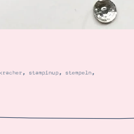
kracher
,
stampinup
,
stempeln
,