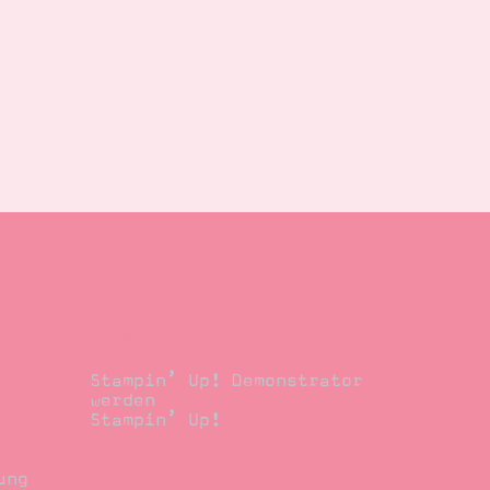
Demonstrator
Stampin’ Up! Demonstrator
werden
Stampin’ Up!
ung