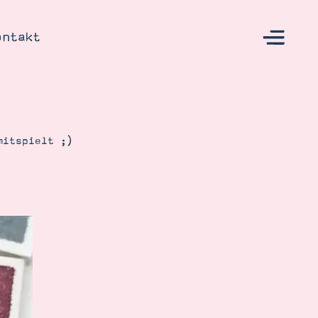
ontakt
mitspielt ;)
s