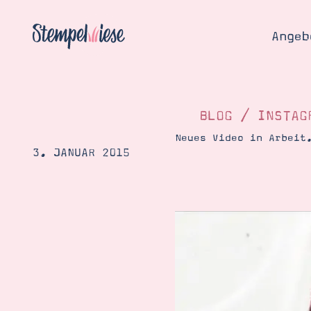
Angeb
BLOG
/
INSTAG
Neues Video in Arbeit
3. JANUAR 2015
Angebo
Hier
Demons
Starten
Blog
Katalog
Gutsch
Produ
Bestellen
Über 
Kontakt
Über 