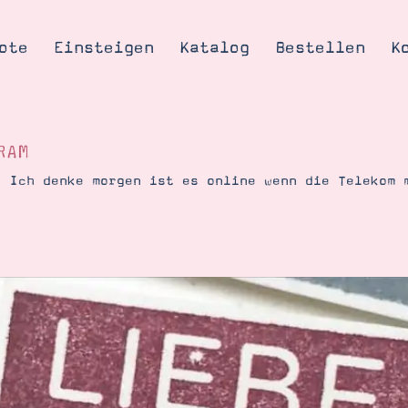
ote
Einsteigen
Katalog
Bestellen
K
RAM
. Ich denke morgen ist es online wenn die Telekom 
Tipps & Tricks
te
Ordnungstipp
trator werden
eine
kte erklärt
mich
Stampin’ Up!