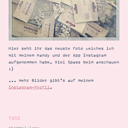
Demonstrator werden
Blog
Gutscheine
Produkte erklärt
Über mich
Über Stampin’ Up!
Hier seht ihr das neuste Foto welches ich
mit meinem Handy und der App Instagram
aufgenommen habe. Viel Spass beim anschauen
:)
Tipps & Tricks
Ordnungstipps
... mehr Bilder gibt's auf meinem
Instagram-Profil
.
TAGS