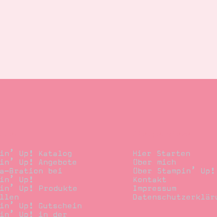
llen
Stempelwiese
in’ Up! Katalog
Hier Starten
in’ Up! Angebote
Über mich
a-Bration bei
Über Stampin’ Up!
in’ Up!
Kontakt
in’ Up! Produkte
Impressum
llen
Datenschutzerklär
in’ Up! Gutschein
in’ Up! in der