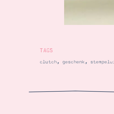
TAGS
clutch
,
geschenk
,
stempelw