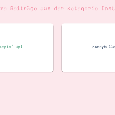
ere Beiträge aus der Kategorie
Inst
ampin’ Up!
Handyhüll