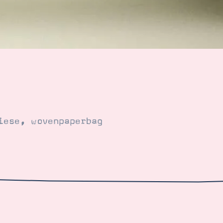
iese
,
wovenpaperbag