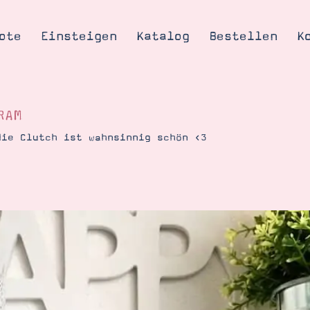
ote
Einsteigen
Katalog
Bestellen
K
RAM
die Clutch ist wahnsinnig schön <3
Tipps & Tricks
te
Ordnungstipp
trator werden
eine
kte erklärt
mich
Stampin’ Up!