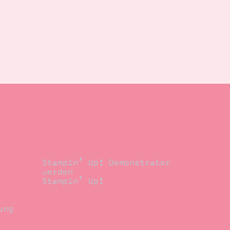
Demonstrator
Stampin’ Up! Demonstrator
werden
Stampin’ Up!
ung