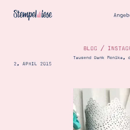
Angeb
BLOG
/
INSTAG
Tausend Dank Monika, 
2. APRIL 2015
Angebo
Hier
Demons
Starten
Blog
Katalog
Gutsch
Produ
Bestellen
Über 
Kontakt
Über 