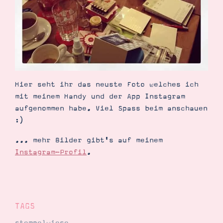
Demonstrator werden
Blog
Gutscheine
Produkte erklärt
Über mich
Über Stampin’ Up!
Hier seht ihr das neuste Foto welches ich
mit meinem Handy und der App Instagram
aufgenommen habe. Viel Spass beim anschauen
:)
Tipps & Tricks
Ordnungstipps
... mehr Bilder gibt's auf meinem
Instagram-Profil
.
TAGS