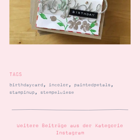
Demonstrator werden
Blog
Gutscheine
Produkte erklärt
Über mich
Über Stampin’ Up!
TAGS
Tipps & Tricks
birthdaycard
,
incolor
,
paintedpetals
,
Ordnungstipps
stampinup
,
stempelwiese
Weitere Beiträge aus der Kategorie
Instagram