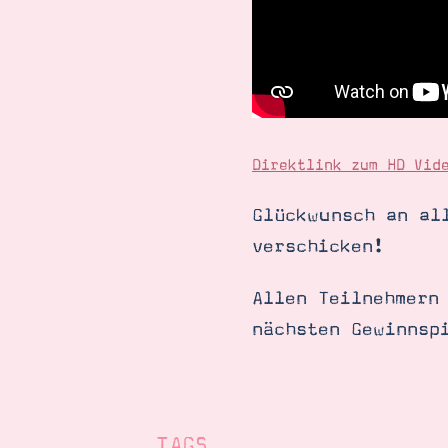
Direktlink zum HD Vid
Glückwunsch an al
verschicken!
Allen Teilnehmern
nächsten Gewinnsp
TAGS