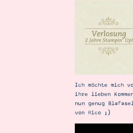
Ich möchte mich v
ihre lieben Komme
nun genug Blafase
Suche
Impressum
Datenschutz
von Rico ;)