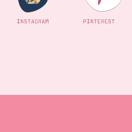
INSTAGRAM
PINTEREST
llen
Stempelwiese