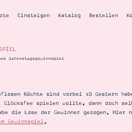
ote
Einsteigen
Katalog
Bestellen
K
SPIEL
nes Jahrestagsgewinnspiel
Tipps & Tricks
te
Ordnungstipp
trator werden
aflosen Nächte sind vorbei :D Gestern hab
eine
t Glücksfee spielen wollte, dann doch sel
kte erklärt
abe die Lose der Gewinner gezogen. Hier 
mich
em Gewinnspiel
.
Stampin’ Up!