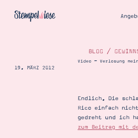
Angeb
BLOG
/
GEWINN
Video – Verlosung mei
19. MÄRZ 2012
Angebo
Hier
Demons
Starten
Blog
Endlich. Die schl
Katalog
Gutsch
Rico einfach nich
Produ
Bestellen
gedreht und ich h
Über 
Kontakt
zum Beitrag mit d
Über 