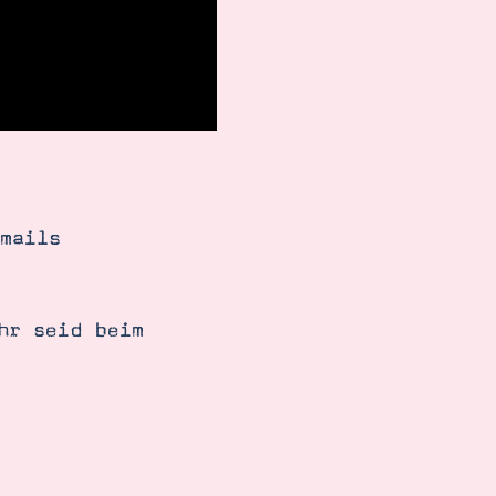
mails
hr seid beim