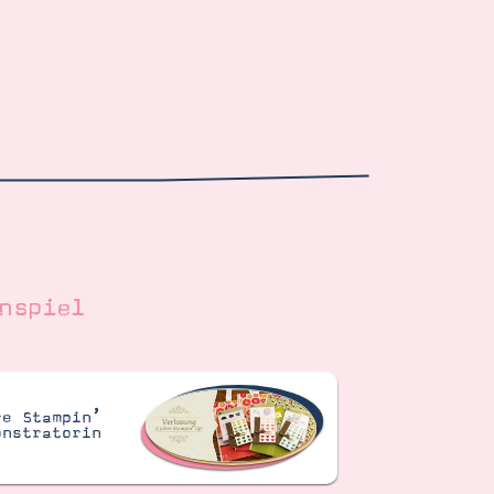
nspiel
re Stampin’
onstratorin