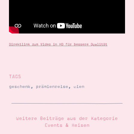
Demonstrator werden
Blog
Gutscheine
Produkte erklärt
Über mich
Über Stampin’ Up!
Direktlink zum Video in HD für bessere Qualität
TAGS
Tipps & Tricks
Ordnungstipps
geschenk
,
prämienreise
,
wien
Weitere Beiträge aus der Kategorie
Events & Reisen