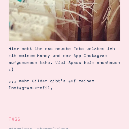
Demonstrator werden
Blog
Gutscheine
Produkte erklärt
Über mich
Über Stampin’ Up!
Hier seht ihr das neuste Foto welches ich
mit meinem Handy und der App Instagram
aufgenommen habe. Viel Spass beim anschauen
:)
Tipps & Tricks
Ordnungstipps
... mehr Bilder gibt's auf meinem
Instagram-Profil.
TAGS