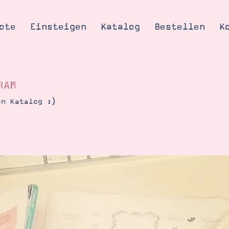
ote
Einsteigen
Katalog
Bestellen
K
RAM
en Katalog :)
Tipps & Tricks
te
Ordnungstipp
trator werden
eine
kte erklärt
mich
Stampin’ Up!