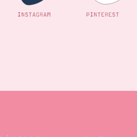
INSTAGRAM
PINTEREST
llen
Stempelwiese