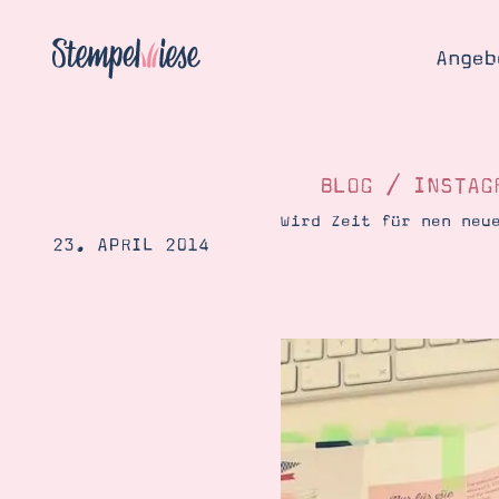
Angeb
BLOG
/
INSTAG
Wird Zeit für nen neu
23. APRIL 2014
Angebo
Hier
Demons
Starten
Blog
Katalog
Gutsch
Produ
Bestellen
Über 
Kontakt
Über 