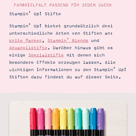
Demonstrator werden
FARBVIELFALT PASSEND FÜR JEDEN ZWECK
Blog
Stampin’ Up! Stifte
Gutscheine
Produkte erklärt
Stampin’ Up! bietet grundsätzlich drei
Über mich
Über Stampin’ Up!
unterschiedliche Arten von Stiften an:
Write Marker
,
Stampin’ Blends
und
Aquarellstifte
. Darüber hinaus gibt es
einige
Spezialstifte
mit denen sich
besondere Effekte erzeugen lassen. Alle
wichtigen Informationen zu den Stampin’ Up!
Stiften dazu findest du auf dieser Seite.
Tipps & Tricks
Ordnungstipps