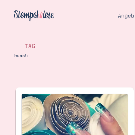
Angeb
TAG
beach
Angebo
Hier
Demons
Starten
Blog
Katalog
Gutsch
Produ
Bestellen
Über 
Kontakt
Über 