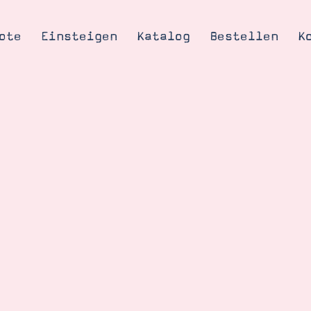
ote
Einsteigen
Katalog
Bestellen
K
Tipps & Tricks
te
Ordnungstipp
trator werden
eine
kte erklärt
mich
Stampin’ Up!