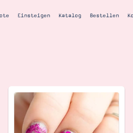
ote
Einsteigen
Katalog
Bestellen
K
Tipps & Tricks
te
Ordnungstipp
trator werden
eine
kte erklärt
mich
Stampin’ Up!