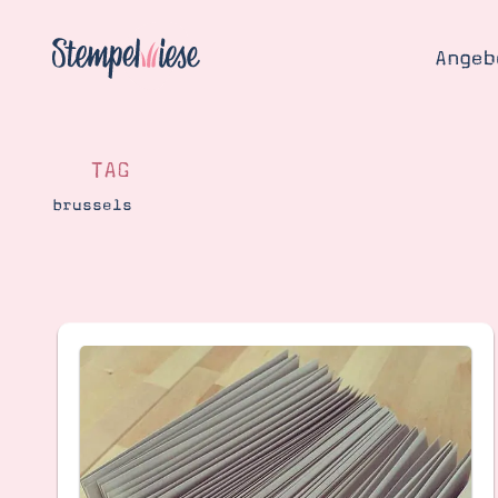
Angeb
TAG
brussels
Angebo
Hier
Demons
Starten
Blog
Katalog
Gutsch
Produ
Bestellen
Über 
Kontakt
Über 