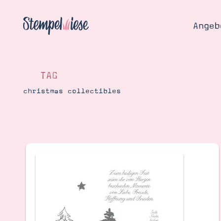
Angeb
TAG
christmas collectibles
Angebo
Hier
Demons
Starten
Blog
Katalog
Gutsch
Produ
Bestellen
Über 
Kontakt
Über 