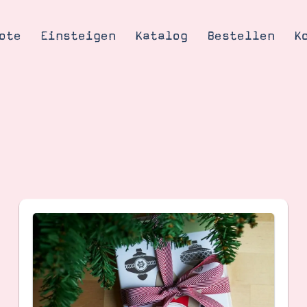
ote
Einsteigen
Katalog
Bestellen
K
Tipps & Tricks
te
Ordnungstipp
trator werden
eine
kte erklärt
mich
Stampin’ Up!