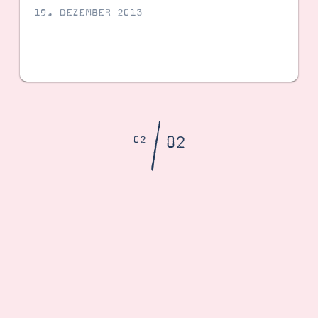
19. DEZEMBER 2013
/
02
02