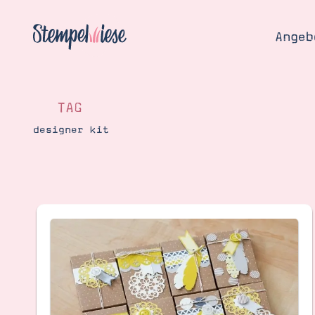
Angeb
TAG
designer kit
Angebo
Hier
Demons
Starten
Blog
Katalog
Gutsch
Produ
Bestellen
Über 
Kontakt
Über 