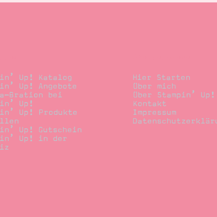
llen
Stempelwiese
in’ Up! Katalog
Hier Starten
in’ Up! Angebote
Über mich
a-Bration bei
Über Stampin’ Up!
in’ Up!
Kontakt
in’ Up! Produkte
Impressum
llen
Datenschutzerklär
in’ Up! Gutschein
in’ Up! in der
iz