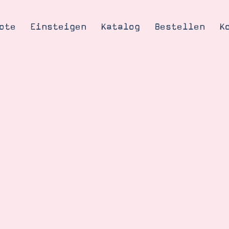
ote
Einsteigen
Katalog
Bestellen
K
Tipps & Tricks
te
Ordnungstipp
trator werden
eine
kte erklärt
mich
Stampin’ Up!