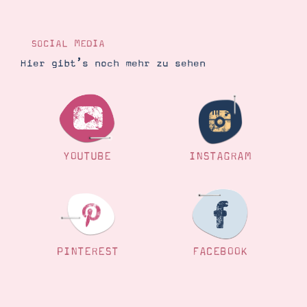
Demonstrator werden
Blog
Gutscheine
SOCIAL MEDIA
Produkte erklärt
Über mich
Hier gibt’s noch mehr zu sehen
Über Stampin’ Up!
YOUTUBE
INSTAGRAM
Tipps & Tricks
Ordnungstipps
PINTEREST
FACEBOOK