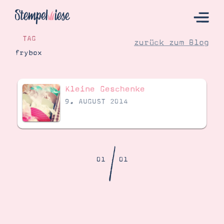
TAG
zurück zum Blog
frybox
Hier Starten
Kleine Geschenke
Katalog
9. AUGUST 2014
Bestellen
Kontakt
/
01
01
Angebote