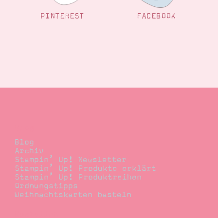
Suche
Impressum
Datenschutz
PINTEREST
FACEBOOK
Blog
Blog
Archiv
Stampin’ Up! Newsletter
Stampin’ Up! Produkte erklärt
Stampin’ Up! Produktreihen
Ordnungstipps
Weihnachtskarten basteln
Bestellen