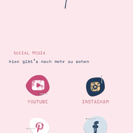
/
Demonstrator werden
Blog
Gutscheine
Produkte erklärt
Über mich
Über Stampin’ Up!
SOCIAL MEDIA
Hier gibt’s noch mehr zu sehen
Tipps & Tricks
Ordnungstipps
YOUTUBE
INSTAGRAM