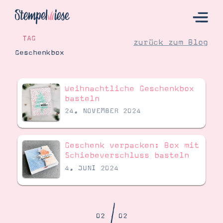
TAG
zurück zum Blog
Geschenkbox
Hier Starten
Weihnachtliche Geschenkbox
Katalog
basteln
24. NOVEMBER 2024
Bestellen
Kontakt
Geschenk verpacken: Box mit
Schiebeverschluss basteln
4. JUNI 2024
02
02
Angebote