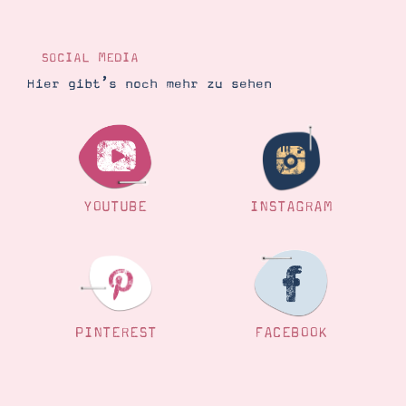
Demonstrator werden
Blog
Gutscheine
SOCIAL MEDIA
Produkte erklärt
Über mich
Hier gibt’s noch mehr zu sehen
Über Stampin’ Up!
YOUTUBE
INSTAGRAM
Tipps & Tricks
Ordnungstipps
PINTEREST
FACEBOOK