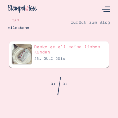
TAG
zurück zum Blog
milestone
Hier Starten
Danke an all meine lieben
Katalog
Kunden
28. JULI 2014
Bestellen
Kontakt
/
01
01
Angebote