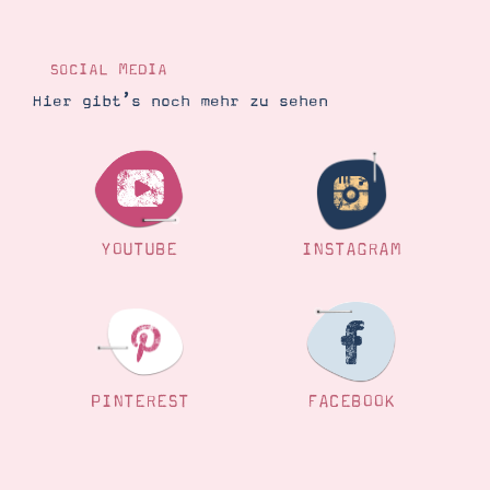
Demonstrator werden
Blog
Gutscheine
SOCIAL MEDIA
Produkte erklärt
Über mich
Hier gibt’s noch mehr zu sehen
Über Stampin’ Up!
YOUTUBE
INSTAGRAM
Tipps & Tricks
Ordnungstipps
PINTEREST
FACEBOOK