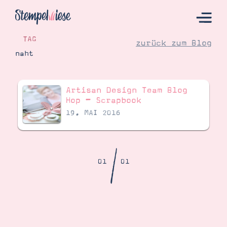
TAG
zurück zum Blog
naht
Hier Starten
Artisan Design Team Blog
Katalog
Hop – Scrapbook
19. MAI 2016
Bestellen
Kontakt
/
01
01
Angebote