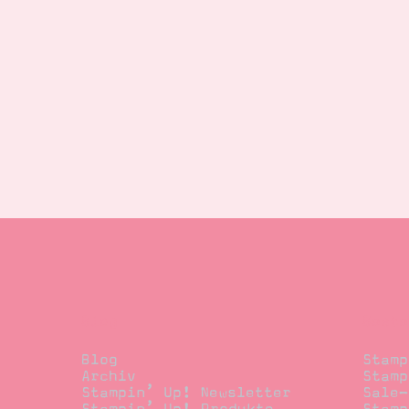
Blog
Beste
Blog
Stamp
Archiv
Stamp
Stampin’ Up! Newsletter
Sale-
Stampin’ Up! Produkte
Stamp