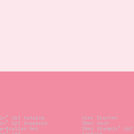
llen
Stempelwiese
in’ Up! Katalog
Hier Starten
in’ Up! Angebote
Über mich
a-Bration bei
Über Stampin’ Up!
in’ Up!
Kontakt