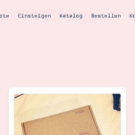
ote
Einsteigen
Katalog
Bestellen
K
Tipps & Tricks
te
Ordnungstipp
trator werden
eine
kte erklärt
mich
Stampin’ Up!