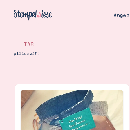
Angeb
TAG
pillowgift
Angebo
Hier
Demons
Starten
Blog
Katalog
Gutsch
Produ
Bestellen
Über 
Kontakt
Über 