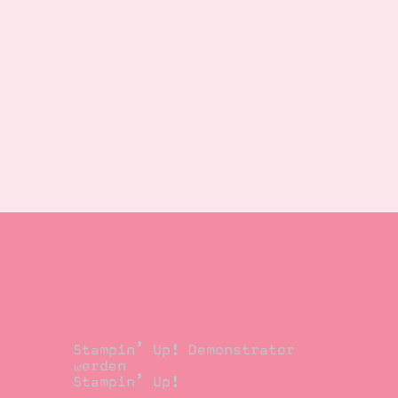
Demonstrator
Stampin’ Up! Demonstrator
werden
Stampin’ Up!