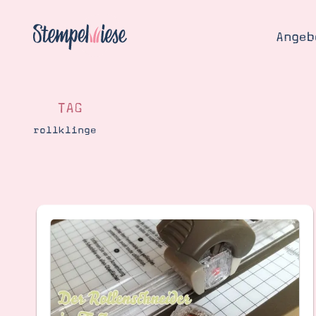
Angeb
TAG
rollklinge
Angebo
Hier
Demons
Starten
Blog
Katalog
Gutsch
Produ
Bestellen
Über 
Kontakt
Über 