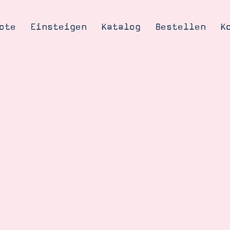
ote
Einsteigen
Katalog
Bestellen
K
Tipps & Tricks
te
Ordnungstipp
trator werden
eine
kte erklärt
mich
Stampin’ Up!